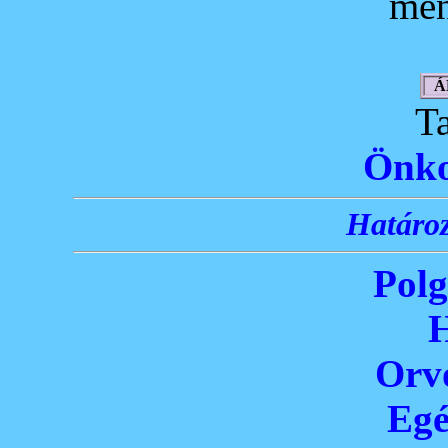
men
Á
T
Önko
Határoz
Polg
H
Orvo
Egé