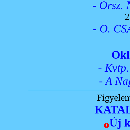
- Orsz.
2
- O. C
Okl
- Kvtp
- A Na
Figyelem
KATA
Új 