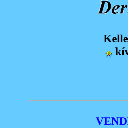
Kell
kí
VEND