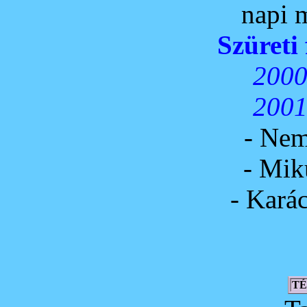
napi m
Szüreti 
2000
2001
- Nem
- Mik
- Kará
TÉ