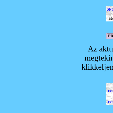
SP
Má
PR
Az aktu
megtekin
klikkelje
re
re