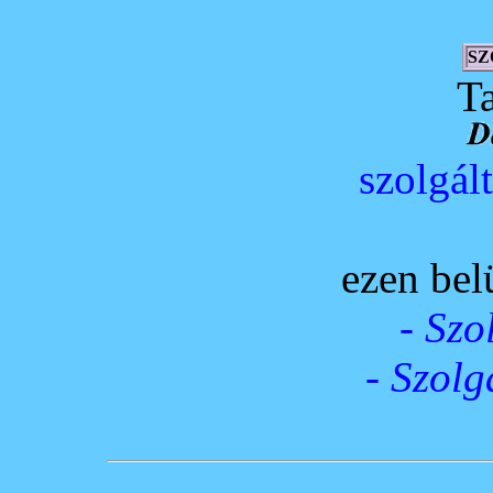
SZ
T
szolgált
ezen bel
- Szo
- Szolg