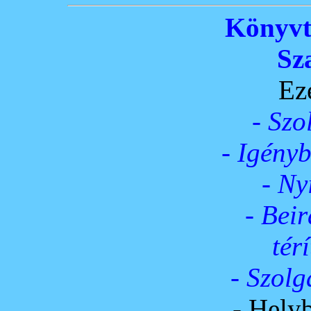
Könyvt
Sz
Ez
- Szo
- Igény
- Ny
- Beir
térí
- Szolg
- Hely