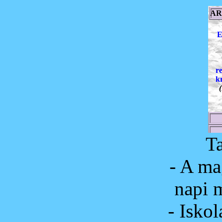
AR
E
r
k
(
T
- A ma
napi m
- Iskol