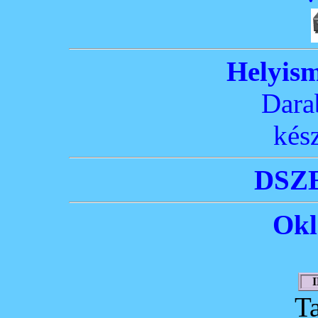
Helyism
Dara
kés
DSZE
Okl
T