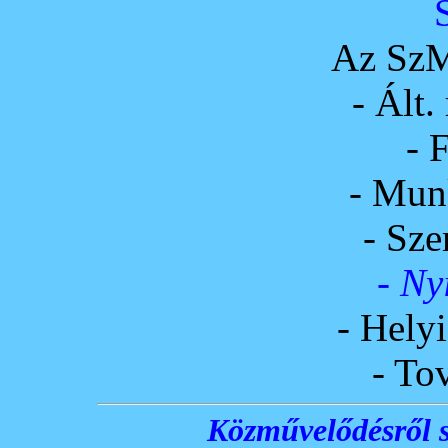
Az SzM
- Ált.
- F
- Munk
- Sze
- Ny
- Helyi
- To
Közművelődésről s