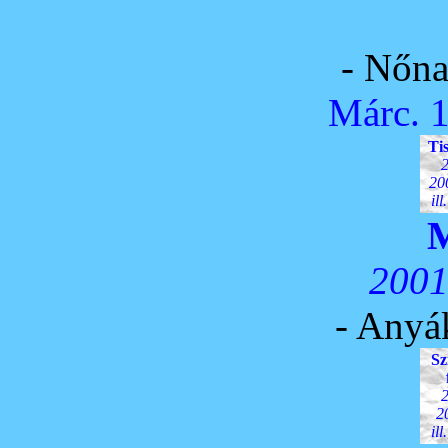
f
- Nőna
Márc. 1
Ti
2
20
il
M
2001
- Anyá
Sz
2
20
il