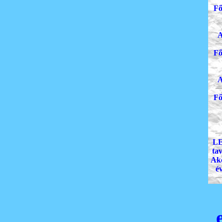
Fő
A
Fő
A
Fő
LE
ta
Akc
év