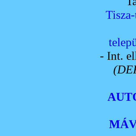
T
Tisza
telep
- Int. 
(DE
AUT
MÁV