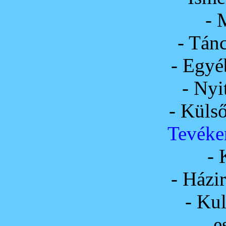
- 
- Tán
- Egyé
- Nyi
- Külső
Tevéke
- 
- Házi
- Kul
es