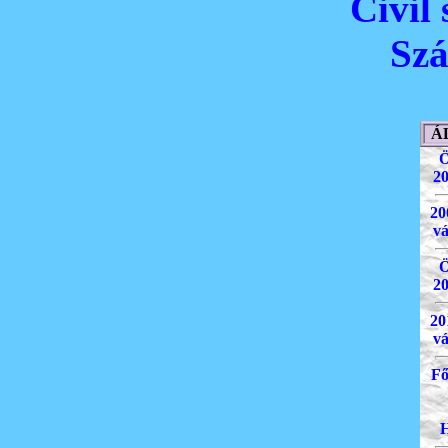
Civil
Szá
Á
Ö
20
20
vá
Ö
20
20
vá
Fő
H