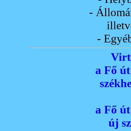
- Állomá
illetv
- Egyéb
Virt
a Fő út 
székh
a Fő út 
új s