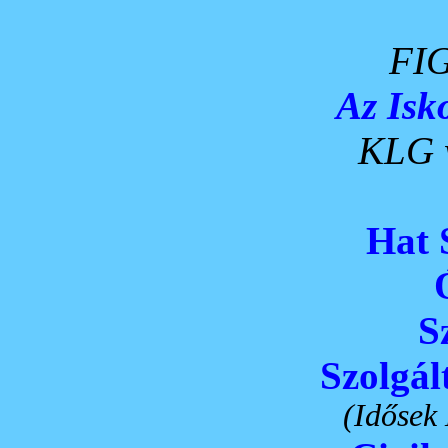
FI
Az Isk
KLG 
Hat 
S
Szolgál
(Idősek