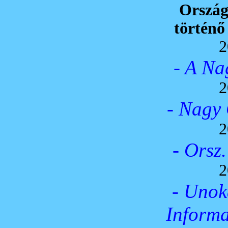
Ország
történő
2
- A Na
2
- Nagy 
2
- Orsz
2
- Unok
Informa