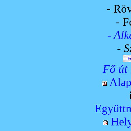
- Röv
- F
- Al
- S
Fő
Fő út 
Alap
Együttm
Hely