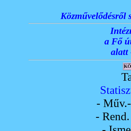
Közművelődésről s
Intéz
a Fő út
alatt
KÖ
T
Statis
- Műv.-
- Rend.
- Isme