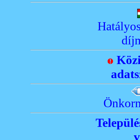
Hatályos
díj
Köz
adats
Önkorm
Települé
v