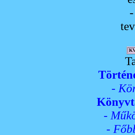
tev
K
T
Történe
- Kö
Könyvt
- Műkö
- Főbb